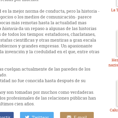
La T
d es la mejor norma de conducta, pero la historia -
 negocios o los medios de comunicación- parece
épocas más remotas hasta la actualidad mas
 historia
da un repaso a algunas de las historias
de todos los tiempos: estafadores, charlatanes,
stafas científicas y otras mentiras a gran escala
 gobiernos y grandes empresas. Un apasionante
la invención y la credulidad en el que, entre otras
Hem
nazi
ras cuelgan actualmente de las paredes de los
ndo.
tidad no fue conocida hasta después de su
n hoy son tomadas por muchos como verdaderas.
los profesionales de las relaciones públicas han
últimos cien años.
Calu
artir
Twittear
E-mail