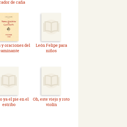
cador de caña
 y oraciones del
León Felipe para
caminante
niños
 ya el pie en el
Oh, este viejo y roto
estribo
violín