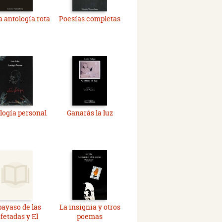
 antología rota
Poesías completas
logía personal
Ganarás la luz
payaso de las
La insignia y otros
fetadas y El
poemas