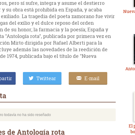
os, pero sí sufre, integra y asume el destierro
r y su obra está prohibida en España, y acaba
Nueva
 exiliado. La tragedia del poeta zamorano fue vivir
as del exilio y el dulce reposo del orden
ión de su honor; la farmacia y la poesía; España y
ta "Antología rota", publicada por primera vez en
ción Mirto dirigida por Rafael Alberti para la
incluye además las novedades de la reedición de
 de 1974, publicada bajo el título de "Nueva
Anto
artir
Twittear
E-mail
ta
bro todavía no ha sido reseñado
El 
s de Antología rota
bo