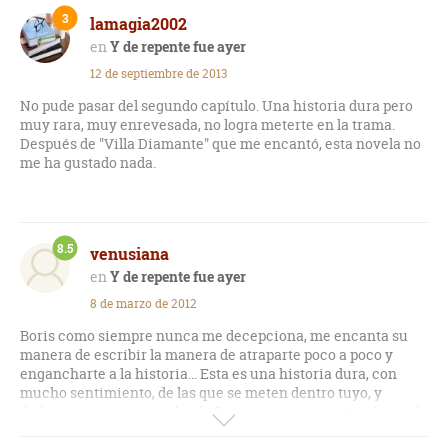
enamorar de los personajes.
3
lamagia2002
Me ha gustado la forma en que relata cómo Efraín va
Y de repente fue ayer
descubriendo el mundo y las palabras. A diferencia de otros
12 de septiembre de 2013
libros, el hecho de que vuelva una y otra vez al pasado, a los
mismos hechos, no resulta pesado pues es la explicación de
No pude pasar del segundo capítulo. Una historia dura pero
todo lo que va pasando.
muy rara, muy enrevesada, no logra meterte en la trama.
Después de "Villa Diamante" que me encantó, esta novela no
me ha gustado nada.
8.5
venusiana
Y de repente fue ayer
8 de marzo de 2012
Boris como siempre nunca me decepciona, me encanta su
manera de escribir la manera de atraparte poco a poco y
engancharte a la historia... Esta es una historia dura, con
mucho sentimiento, de las que se meten dentro tuyo, y
deduzco que tiene mucho de Boris su protagonista principal
aunque no sea autobiográfica... Maravilloso retrato de la Cuba