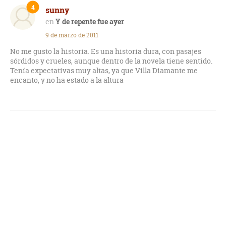
de Batista, la Cuba pre-revolucionaria y la Cuba con la
4
sunny
Revolución recién estrenada...
Y de repente fue ayer
Me ha encantado, me ha atrapado, me ha enganchado!!!
9 de marzo de 2011
No me gusto la historia. Es una historia dura, con pasajes
sórdidos y crueles, aunque dentro de la novela tiene sentido.
Tenía expectativas muy altas, ya que Villa Diamante me
encanto, y no ha estado a la altura