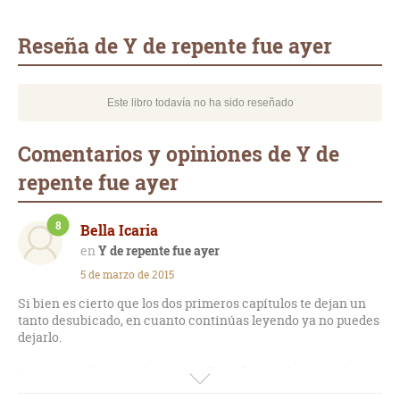
Whatsapp
Compartir
Twittear
E-
mail
Reseña de Y de repente fue ayer
Este libro todavía no ha sido reseñado
Comentarios y opiniones de Y de
repente fue ayer
8
Bella Icaria
Y de repente fue ayer
5 de marzo de 2015
Si bien es cierto que los dos primeros capítulos te dejan un
tanto desubicado, en cuanto continúas leyendo ya no puedes
dejarlo.
Cuenta una historia dramática, llena de sinsabores y a la vez
llena de un amor tan inocente y platónico que te hace