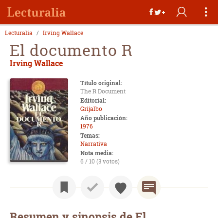
Lecturalia
Irving Wallace
El documento R
Irving Wallace
Título original:
The R Document
Editorial:
Grijalbo
Año publicación:
1976
Temas:
Narrativa
Nota media:
6 / 10 (3 votos)
Resumen y sinopsis de El