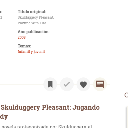
o:
Título original:
 2
Skulduggery Pleasant.
Playing with Fire
Año publicación:
2008
Temas:
Infantil y juvenil
O
 Skulduggery Pleasant: Jugando
ndy
 novela protagonizada por Skulduggery, el