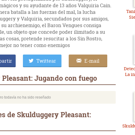
mágicos y su ayudante de 13 años Valquiria Cain.
Tani
era batalla a las fuerzas del mal, la lucha
Si
duggery y Valquiria, secundados por sus amigos,
 su archienemigo, el Baron Vengues consiga
e, un objeto que concede poder ilimitado a su
ras cosas, pretende resucitar a los Sin Rostro,
 mejor no tener como enemigos
artir
Twittear
E-mail
Detec
La i
 Pleasant: Jugando con fuego
bro todavía no ha sido reseñado
s de Skulduggery Pleasant:
Skuld