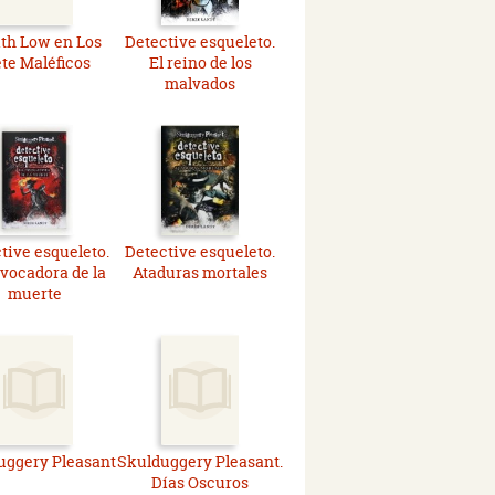
th Low en Los
Detective esqueleto.
ete Maléficos
El reino de los
malvados
tive esqueleto.
Detective esqueleto.
nvocadora de la
Ataduras mortales
muerte
uggery Pleasant
Skulduggery Pleasant.
Días Oscuros