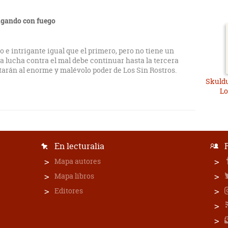
ugando con fuego
o e intrigante igual que el primero, pero no tiene un
la lucha contra el mal debe continuar hasta la tercera
ntarán al enorme y malévolo poder de Los Sin Rostros.
Skuldu
Lo
En lecturalia
Mapa autores
Mapa libros
Editores