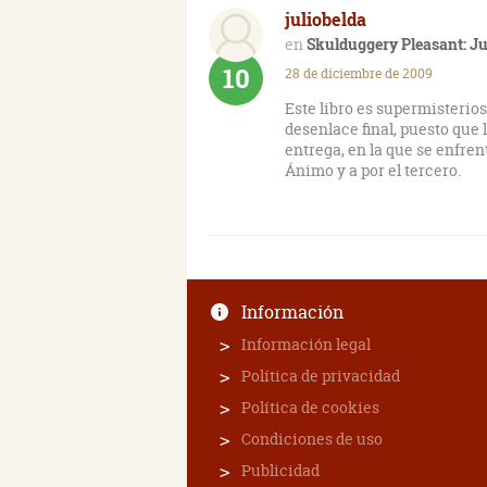
juliobelda
Skulduggery Pleasant: J
10
28 de diciembre de 2009
Este libro es supermisterios
desenlace final, puesto que 
entrega, en la que se enfre
Ánimo y a por el tercero.
Información
Información legal
Política de privacidad
Política de cookies
Condiciones de uso
Publicidad