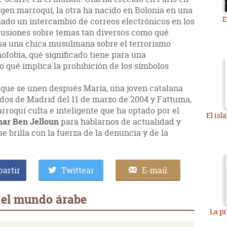
rigen marroquí, la otra ha nacido en Bolonia en una
E
iado un intercambio de correos electrónicos en los
usiones sobre temas tan diversos como qué
nsa una chica musulmana sobre el terrorismo
nofobia, qué significado tiene para una
 o qué implica la prohibición de los símbolos
l que se unen después María, una joven catalana
dos de Madrid del 11 de marzo de 2004 y Fattuma,
roquí culta e inteligente que ha optado por el
El isl
har Ben Jelloun
para hablarnos de actualidad y
e brilla con la fuerza de la denuncia y de la
artir
Twittear
E-mail
 el mundo árabe
La p