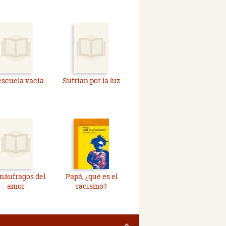
escuela vacía
Sufrían por la luz
 náufragos del
Papá, ¿qué es el
amor
racismo?