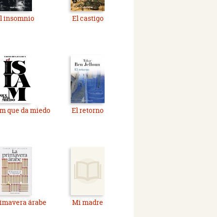
l insomnio
El castigo
am que da miedo
El retorno
rimavera árabe
Mi madre