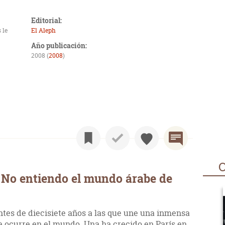
Editorial:
 le
El Aleph
Año publicación:
2008 (
2008
)
O
 No entiendo el mundo árabe de
tes de diecisiete años a las que une una inmensa
 ocurre en el mundo. Una ha crecido en París en