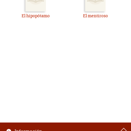
El hipopótamo
El mentiroso