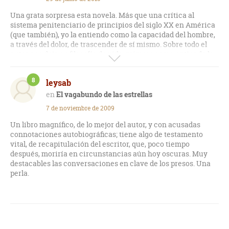
Posiblemente sea de esas obras que "mejora" cuando se
vuelve a releer...
Una grata sorpresa esta novela. Más que una crítica al
sistema penitenciario de principios del siglo XX en América
(que también), yo la entiendo como la capacidad del hombre,
a través del dolor, de trascender de sí mismo. Sobre todo el
autor nos deja su filosofía de vida, primero como entiende la
evolución (involución en muchos casos) y el proceso de
desarrollo del alma humana, como queda resumido en el
8
leysab
último párrafo.
El vagabundo de las estrellas
Lo dicho una muy grata sorpresa y muy recomendable.
7 de noviembre de 2009
Un libro magnífico, de lo mejor del autor, y con acusadas
connotaciones autobiográficas; tiene algo de testamento
vital, de recapitulación del escritor, que, poco tiempo
después, moriría en circunstancias aún hoy oscuras. Muy
destacables las conversaciones en clave de los presos. Una
perla.