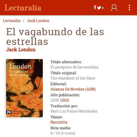
Lecturalia
Jack London
El vagabundo de las
estrellas
Jack London
Título alternativo:
El peregrino de las estrellas
Título original:
The wanderer of the Stars
Editorial:
Alianza De Novelas (ADN)
Año publicación:
2008 (
1915
)
Traducción por:
Mari Luz Ponce Hernández
Temas:
Narrativa
Nota media:
8 / 10 (5 votos)