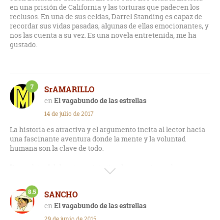
en una prisión de California y las torturas que padecen los
reclusos. En una de sus celdas, Darrel Standing es capaz de
recordar sus vidas pasadas, algunas de ellas emocionantes, y
nos las cuenta a su vez. Es una novela entretenida, me ha
gustado.
7
SrAMARILLO
El vagabundo de las estrellas
14 de julio de 2017
La historia es atractiva y el argumento incita al lector hacia
una fascinante aventura donde la mente y la voluntad
humana son la clave de todo.
"Los relatos" del protagonista tienden a ser irregulares y
demasiado extensos la mayoría. Es por ello que esta obra no
consigue conquistar del mismo modo que el eje central de su
8.5
SANCHO
historia. Aún y así la lectura de "El vagabundo de las
estrellas" es ágil, detallada y entretenida (en ciertos
El vagabundo de las estrellas
momentos) aunque no triunfa como conjunto global.
29 de junio de 2015