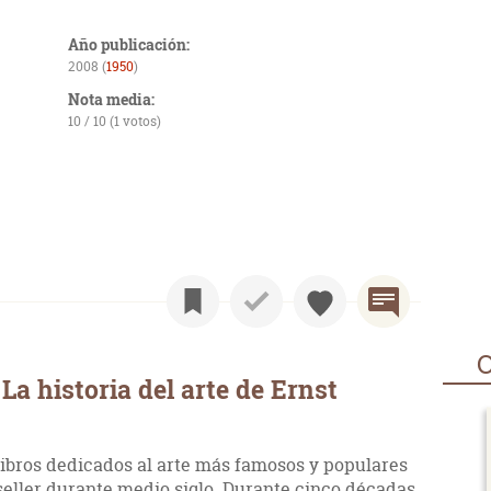
Año publicación:
2008 (
1950
)
Nota media:
10 / 10 (1 votos)
O
a historia del arte de Ernst
s libros dedicados al arte más famosos y populares
seller durante medio siglo. Durante cinco décadas