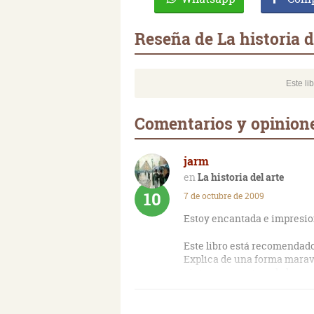
Reseña de La historia d
Este li
Comentarios y opiniones
jarm
La historia del arte
10
7 de octubre de 2009
Estoy encantada e impresion
Este libro está recomendado
Explica de una forma maravi
pinturas rupestres de las c
abusar de tecnicismos.
El único pero es, si es que