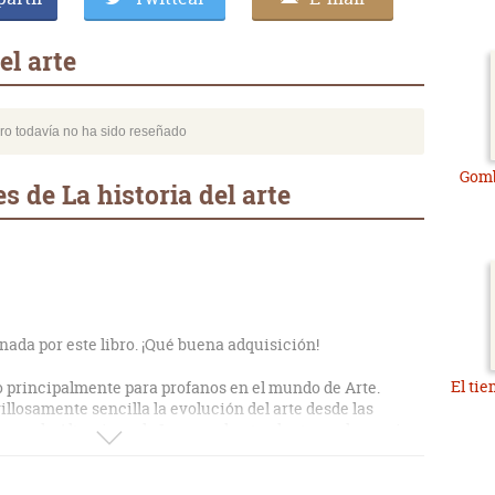
el arte
bro todavía no ha sido reseñado
Gomb
 de La historia del arte
ada por este libro. ¡Qué buena adquisición!
El tie
 principalmente para profanos en el mundo de Arte.
llosamente sencilla la evolución del arte desde las
uevas de Altamira y de Lascaux hasta el arte moderno sin
 se le puede poner alguno, que le dedica mucha más