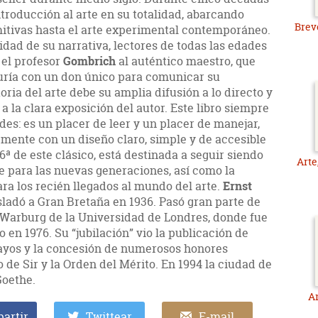
troducción al arte en su totalidad, abarcando
Breve
mitivas hasta el arte experimental contemporáneo.
idad de su narrativa, lectores de todas las edades
 el profesor
Gombrich
al auténtico maestro, que
uría con un don único para comunicar su
oria del arte debe su amplia difusión a lo directo y
a la clara exposición del autor. Este libro siempre
es: es un placer de leer y un placer de manejar,
mente con un diseño claro, simple y de accesible
6ª de este clásico, está destinada a seguir siendo
Arte
e para las nuevas generaciones, así como la
ra los recién llegados al mundo del arte.
Ernst
sladó a Gran Bretaña en 1936. Pasó gran parte de
o Warburg de la Universidad de Londres, donde fue
o en 1976. Su “jubilación” vio la publicación de
sayos y la concesión de numerosos honores
lo de Sir y la Orden del Mérito. En 1994 la ciudad de
Goethe.
Ar
artir
Twittear
E-mail