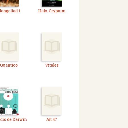
ongoliad 1
Halo: Cryptum
Quantico
Vitales
adio de Darwin
Alt 47