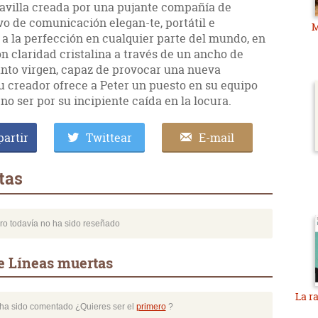
avilla creada por una pujante compañía de
vo de comunicación elegan-te, portátil e
M
 a la perfección en cualquier parte del mundo, en
 claridad cristalina a través de un ancho de
anto virgen, capaz de provocar una nueva
u creador ofrece a Peter un puesto en su equipo
no ser por su incipiente caída en la locura.
artir
Twittear
E-mail
tas
bro todavía no ha sido reseñado
e Líneas muertas
La r
o ha sido comentado ¿Quieres ser el
primero
?