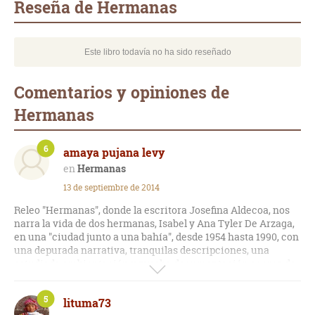
Reseña de Hermanas
Este libro todavía no ha sido reseñado
Comentarios y opiniones de
Hermanas
6
amaya pujana levy
Hermanas
13 de septiembre de 2014
Releo "Hermanas", donde la escritora Josefina Aldecoa, nos
narra la vida de dos hermanas, Isabel y Ana Tyler De Arzaga,
en una "ciudad junto a una bahía", desde 1954 hasta 1990, con
una depurada narrativa, tranquilas descripciones, una
estudiada ambientación y mucha documentación acerca de
las normas de cortesía y urbanidad y, sobre la vida
empresarial y social de la localidad (que presumo que es
5
lituma73
Santander). La autora leonesa, con un lenguaje elegante y