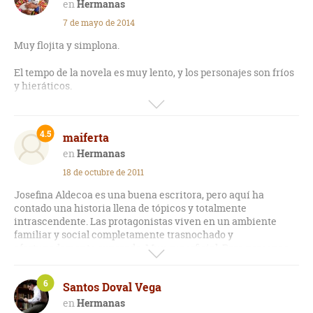
exquisito, nos describe muy bien los sentimientos y tanto la
Hermanas
actitud complaciente y tranquila de la hermana menor como
7 de mayo de 2014
la necesidad de independencia de la mayor, quien lucha
contra el plan que -en esa época- se establecía para las
Muy flojita y simplona.
mujeres desde su nacimiento sin pedirles permiso sobre su
propio futuro. Una buena novela bien escrita a la que le doy
El tempo de la novela es muy lento, y los personajes son fríos
un 6.
y hieráticos.
No transmiten nada de sentimiento.
4.5
maiferta
Está muy lejos de sus mejores obras.
Hermanas
Le salió fallida.
18 de octubre de 2011
Josefina Aldecoa es una buena escritora, pero aquí ha
contado una historia llena de tópicos y totalmente
intrascendente. Las protagonistas viven en un ambiente
familiar y social completamente trasnochado y
afortunadamente superado. Muy superficial. Para personas
que echan de menos tiempos y costumbres pasadas. Lo mejor
de esta autora "Historia de una maestra".
6
Santos Doval Vega
Hermanas