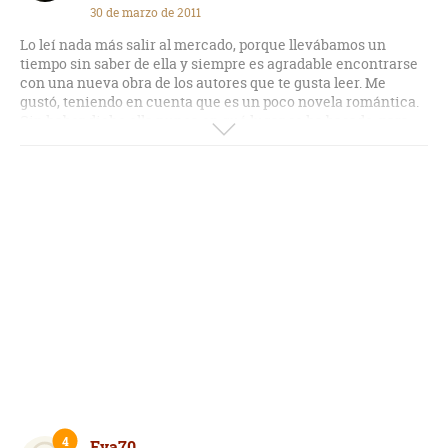
30 de marzo de 2011
Lo leí nada más salir al mercado, porque llevábamos un
tiempo sin saber de ella y siempre es agradable encontrarse
con una nueva obra de los autores que te gusta leer. Me
gustó, teniendo en cuenta que es un poco novela romántica.
Sin haber dicho ella nunca en qué lugar se ha basado, para
mí es bastante reconocible, y si estoy en lo cierto, ha
plasmado bastante bien el ambiente. No hay que esperar
grandes cosas del libro, aunque para una tarde lluviosa
sentado junto a una ventana, pues está bien. Tampoco tienen
que ser todas obras de arte, digo yo. Si un amigo me pregunta
si se lo recomiendo, pues no sé, hay que ser un poco fan de la
autora, si no, no es el mejor libro para conocerla, los tiene
mucho mejores.
4
Eva70