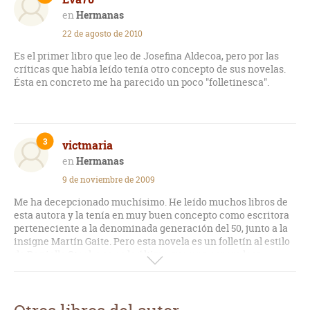
Hermanas
22 de agosto de 2010
Es el primer libro que leo de Josefina Aldecoa, pero por las
críticas que había leído tenía otro concepto de sus novelas.
Ésta en concreto me ha parecido un poco "folletinesca".
3
victmaria
Hermanas
9 de noviembre de 2009
Me ha decepcionado muchísimo. He leído muchos libros de
esta autora y la tenía en muy buen concepto como escritora
perteneciente a la denominada generación del 50, junto a la
insigne Martín Gaite. Pero esta novela es un folletín al estilo
de Danielle Steel, que es lo último que una espera leer
cuando coge un libro de esta escritora. Os podéis ahorrar su
lectura, a mi juicio.