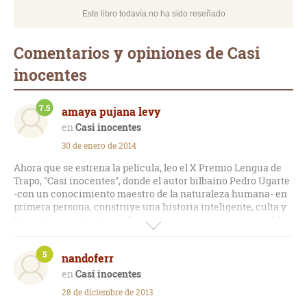
Este libro todavía no ha sido reseñado
Comentarios y opiniones de Casi
inocentes
7.5
amaya pujana levy
Casi inocentes
30 de enero de 2014
Ahora que se estrena la película, leo el X Premio Lengua de
Trapo, "Casi inocentes", donde el autor bilbaíno Pedro Ugarte
-con un conocimiento maestro de la naturaleza humana- en
primera persona, construye una historia inteligente, culta y
llena de tan profundas reflexiones que me parece imposible
que una adaptación cinematográfica refleje la perfección del
texto. El escritor me muestra cómo un joven matrimonio
5
nandoferr
dispuesto a una felicidad sencilla y razonable, contrae una
tremenda deuda con un desconocido pendiendo su destino
Casi inocentes
de hilos muy frágiles y, a través de una narrativa muy
28 de diciembre de 2013
cuidada, elabora un paralelismo entre la responsabilidad que