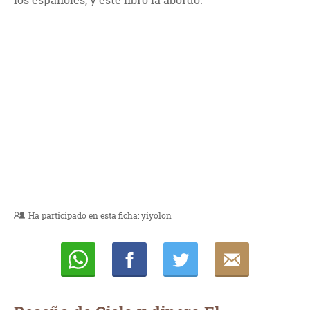
los españoles, y este libro la abordó.
Ha participado en esta ficha:
yiyolon
Whatsapp
Compartir
Twittear
E-
mail