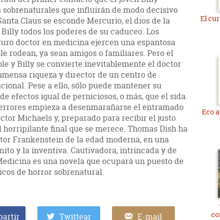
a sobrenaturales que influirán de modo decisivo
El cur
Santa Claus se esconde Mercurio, el dios de la
Billy todos los poderes de su caduceo. Los
turo doctor en medicina ejercen una espantosa
 le rodean, ya sean amigos o familiares. Pero el
ble y Billy se convierte inevitablemente el doctor
nmensa riqueza y director de un centro de
cional. Pese a ello, sólo puede mantener su
 efectos igual de perniciosos, o más, que el sida.
e errores empieza a desenmarañarse el entramado
Eco a
tor Michaels y, preparado para recibir el justo
l horripilante final que se merece. Thomas Dish ha
tor Frankenstein de la edad moderna, en una
mito y la inventiva. Cautivadora, intrincada y de
n Medicina es una novela que ocupará un puesto de
icos de horror sobrenatural.
co
artir
Twittear
E-mail