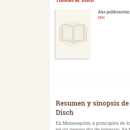
Año publicación:
1991
Resumen y sinopsis de
Disch
En Minneapolis, a principios de 
en un nevoso día de invierno. Se t