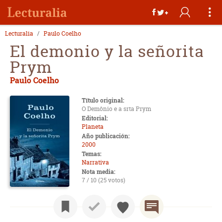
Lecturalia
Paulo Coelho
El demonio y la señorita
Prym
Paulo Coelho
Título original:
O Demônio e a srta Prym
Editorial:
Planeta
Año publicación:
2000
Temas:
Narrativa
Nota media:
7 / 10 (25 votos)