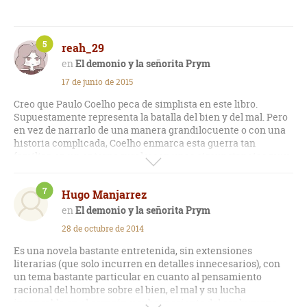
5
reah_29
El demonio y la señorita Prym
17 de junio de 2015
Creo que Paulo Coelho peca de simplista en este libro.
Supuestamente representa la batalla del bien y del mal. Pero
en vez de narrarlo de una manera grandilocuente o con una
historia complicada, Coelho enmarca esta guerra tan
familiar, en un entorno rural y con unas circunstancias muy
concretas, lo que a mi modo de ver le da atractivo a la novela.
7
Hugo Manjarrez
La forma de escribir tan sencilla del autor ayuda a mejorar la
primera impresión que se tiene del libro. Quizás la historia
El demonio y la señorita Prym
sea de sobra conocida, pero está puesta en escena de un
28 de octubre de 2014
modo simple y comprensible para todos los lectores.
Es una novela bastante entretenida, sin extensiones
Por desgracia la novela decae muy rápido, cayendo en los
literarias (que solo incurren en detalles innecesarios), con
previsibles tópicos del género. El autor intenta abarcar
un tema bastante particular en cuanto al pensamiento
muchos conceptos, lo que conduce a que tenga que
racional del hombre sobre el bien, el mal y su lucha
simplificarlos, llenado el texto de mensajes repetitivos y con
incansable en el corazón y subconsciente del ser humano.