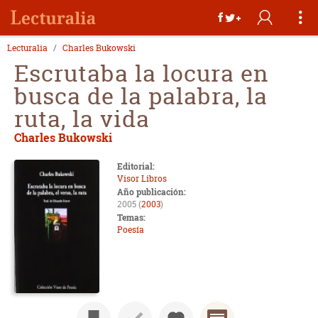
Lecturalia
Charles Bukowski
Escrutaba la locura en
busca de la palabra, la
ruta, la vida
Charles Bukowski
Editorial:
Visor Libros
Año publicación:
2005 (
2003
)
Temas:
Poesía