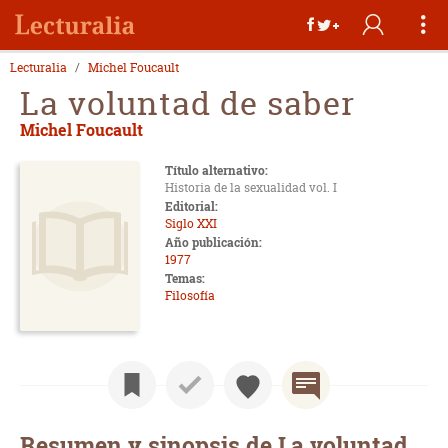
Lecturalia
Michel Foucault
La voluntad de saber
Michel Foucault
Título alternativo:
Historia de la sexualidad vol. I
Editorial:
Siglo XXI
Año publicación:
1977
Temas:
Filosofía
Resumen y sinopsis de La voluntad