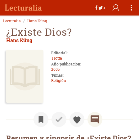
Lecturalia
Hans Küng
¿Existe Dios?
Hans Küng
Editorial:
Trotta
Año publicación:
2005
Temas:
Religión
Resumen y sinopsis de ¿Existe Dios?