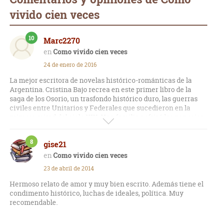
vivido cien veces
10
Marc2270
Como vivido cien veces
24 de enero de 2016
La mejor escritora de novelas histórico-románticas de la
Argentina. Cristina Bajo recrea en este primer libro de la
saga de los Osorio, un trasfondo histórico duro, las guerras
civiles entre Unitarios y Federales que sucedieron en la
primera mitad del siglo XIX. Una familia sufrirá las penurias
de esta sociedad convulsionada, separaciones, pleitos,
destierros, encuentros, muertes, conflictos, etc. . Solo
8
gise21
comparable con Lo que el viento se llevó. Una obra que
merece ser llevada al cine o televisión algún día.
Como vivido cien veces
23 de abril de 2014
Hermoso relato de amor y muy bien escrito. Además tiene el
condimento histórico, luchas de ideales, política. Muy
recomendable.