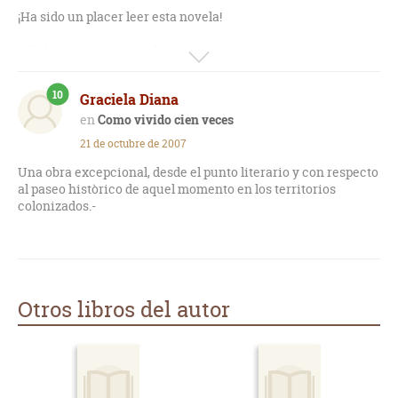
¡Ha sido un placer leer esta novela!
Sólida, amena, ágil, realista y romántica a la vez. Los
personajes tienen una carnadura excepcional, una identidad
firme, personalidades muy bien definidas. El marco histórico
10
Graciela Diana
es impecable y el intimismo que se logra (aún en ese marco)
es increíble. Humor. Magia. Tradición. Una belleza de
Como vivido cien veces
principio a fin.
21 de octubre de 2007
Una joyita de la literatura argentina que no me cansaré de
Una obra excepcional, desde el punto literario y con respecto
recomendar.
al paseo històrico de aquel momento en los territorios
colonizados.-
Otros libros del autor