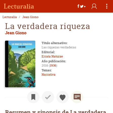
Lecturalia
Jean Giono
La verdadera riqueza
Jean Giono
Título alternativo:
Las riquezas verdaderas
Editorial:
Errata Naturae
Año publicación:
2016 (
1936
)
Temas:
Narrativa
Resumen y sinopsis de La verdadera