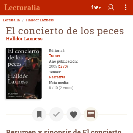
Lecturalia
Halldór Laxness
El concierto de los peces
Halldór Laxness
Editorial:
Turner
Año publicación:
2005 (
1970
)
Temas:
Narrativa
Nota media:
8 / 10 (2 votos)
Resumen y sinopsis de El concierto