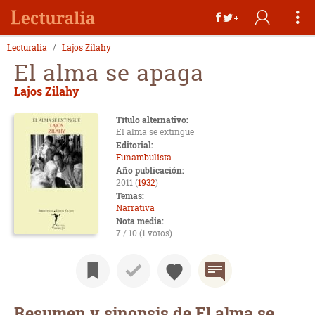
Lecturalia
Lajos Zilahy
El alma se apaga
Lajos Zilahy
Título alternativo:
El alma se extingue
Editorial:
Funambulista
Año publicación:
2011 (
1932
)
Temas:
Narrativa
Nota media:
7 / 10 (1 votos)
Resumen y sinopsis de El alma se