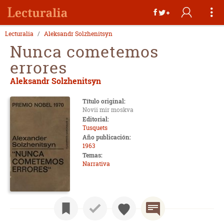
Lecturalia
Aleksandr Solzhenitsyn
Nunca cometemos
errores
Aleksandr Solzhenitsyn
Título original:
Novii mir moskva
Editorial:
Tusquets
Año publicación:
1963
Temas:
Narrativa