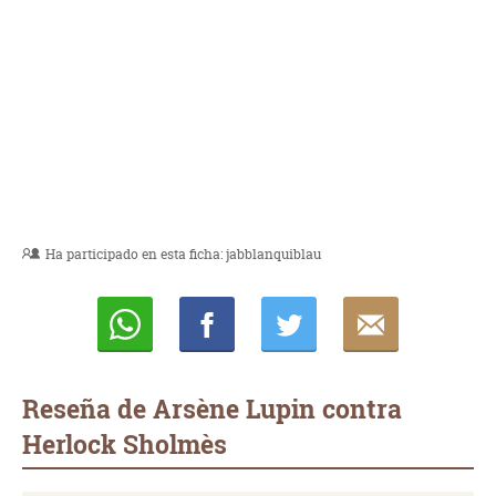
Ha participado en esta ficha:
jabblanquiblau
Whatsapp
Compartir
Twittear
E-
mail
Reseña de Arsène Lupin contra
Herlock Sholmès