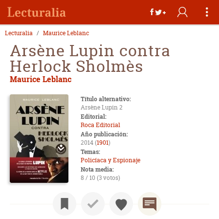
Lecturalia
Maurice Leblanc
Arsène Lupin contra
Herlock Sholmès
Maurice Leblanc
Título alternativo:
Arsène Lupin 2
Editorial:
Roca Editorial
Año publicación:
2014 (
1901
)
Temas:
Policíaca y Espionaje
Nota media:
8 / 10 (3 votos)