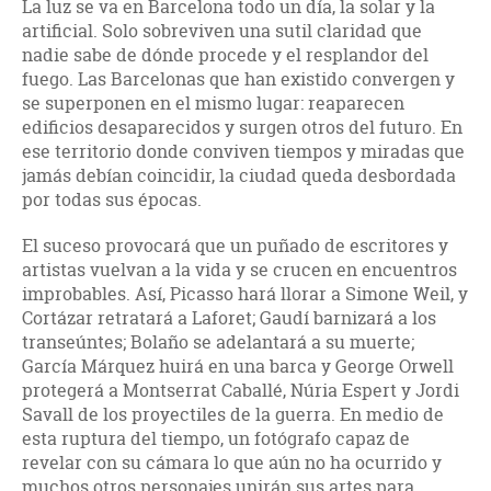
La luz se va en Barcelona todo un día, la solar y la
artificial. Solo sobreviven una sutil claridad que
nadie sabe de dónde procede y el resplandor del
fuego. Las Barcelonas que han existido convergen y
se superponen en el mismo lugar: reaparecen
edificios desaparecidos y surgen otros del futuro. En
ese territorio donde conviven tiempos y miradas que
jamás debían coincidir, la ciudad queda desbordada
por todas sus épocas.
El suceso provocará que un puñado de escritores y
artistas vuelvan a la vida y se crucen en encuentros
improbables. Así, Picasso hará llorar a Simone Weil, y
Cortázar retratará a Laforet; Gaudí barnizará a los
transeúntes; Bolaño se adelantará a su muerte;
García Márquez huirá en una barca y George Orwell
protegerá a Montserrat Caballé, Núria Espert y Jordi
Savall de los proyectiles de la guerra. En medio de
esta ruptura del tiempo, un fotógrafo capaz de
revelar con su cámara lo que aún no ha ocurrido y
muchos otros personajes unirán sus artes para