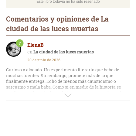
Este libro todavía no ha sido reseñado
Comentarios y opiniones de La
ciudad de las luces muertas
7
ElenaB
La ciudad de las luces muertas
20 de junio de 2026
Curioso y alocado. Un experimento literario que bebe de
muchas fuentes. Sin embargo, promete más de lo que
finalmente entrega. Echo de menos más causticismo o
sarcasmo o mala baba. Como si en medio de la historia se
perdiera en el manierismo de juntar a tantos grandes artistas
y se le olvidara el propósito que tal vez tuviera al comenzar a
escribirlo. Se me ha quedado sólo como un enrevesado juego
metaliterario sin un verdadero trasfondo. Creo que me
esperaba más.