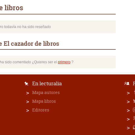
 libros
bro todavía no ha sido reseñado
 El cazador de libros
o ha sido comentado ¿Quieres ser el
primero
?
En lecturalia
Mapa autores
Mapa libros
Editores