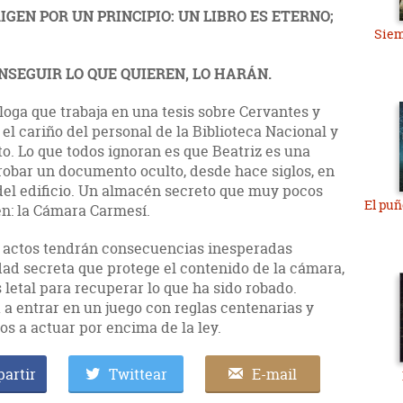
IGEN POR UN PRINCIPIO: UN LIBRO ES ETERNO;
Siem
NSEGUIR LO QUE QUIEREN, LO HARÁN.
óloga que trabaja en una tesis sobre Cervantes y
el cariño del personal de la Biblioteca Nacional y
o. Lo que todos ignoran es que Beatriz es una
robar un documento oculto, desde hace siglos, en
del edificio. Un almacén secreto que muy pocos
El puñ
n: la Cámara Carmesí.
s actos tendrán consecuencias inesperadas
ad secreta que protege el contenido de la cámara,
 letal para recuperar lo que ha sido robado.
 a entrar en un juego con reglas centenarias y
os a actuar por encima de la ley.
artir
Twittear
E-mail