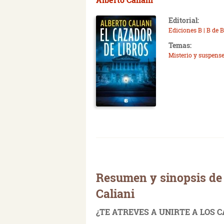
Editorial:
Ediciones B | B de 
Temas:
Misterio y suspens
Resumen y sinopsis de 
Caliani
¿TE ATREVES A UNIRTE A LOS 