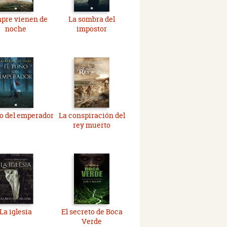
pre vienen de
La sombra del
noche
impostor
o del emperador
La conspiración del
rey muerto
La iglesia
El secreto de Boca
Verde