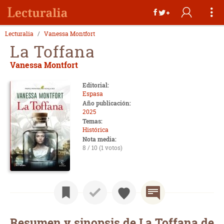
Lecturalia
Vanessa Montfort
La Toffana
Vanessa Montfort
Editorial:
Espasa
Año publicación:
2025
Temas:
Histórica
Nota media:
8 / 10 (1 votos)
Resumen y sinopsis de La Toffana de