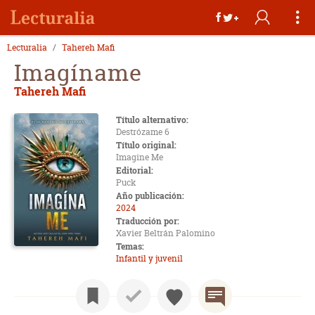
Lecturalia
Tahereh Mafi
Imagíname
Tahereh Mafi
Título alternativo:
Destrózame 6
Título original:
Imagine Me
Editorial:
Puck
Año publicación:
2024
Traducción por:
Xavier Beltrán Palomino
Temas:
Infantil y juvenil