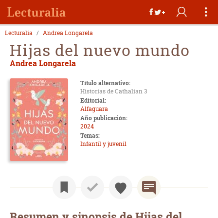
Lecturalia
Andrea Longarela
Hijas del nuevo mundo
Andrea Longarela
Título alternativo:
Historias de Cathalian 3
Editorial:
Alfaguara
Año publicación:
2024
Temas:
Infantil y juvenil
Resumen y sinopsis de Hijas del