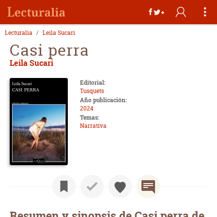
Lecturalia
Leila Sucari
Casi perra
Leila Sucari
Editorial:
Tusquets
Año publicación:
2024
Temas:
Narrativa
Resumen y sinopsis de Casi perra de