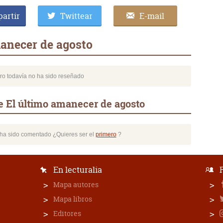
artir
Twittear
E-mail
anecer de agosto
bro todavía no ha sido reseñado
e El último amanecer de agosto
o ha sido comentado ¿Quieres ser el
primero
?
En lecturalia
Mapa autores
Mapa libros
Editores