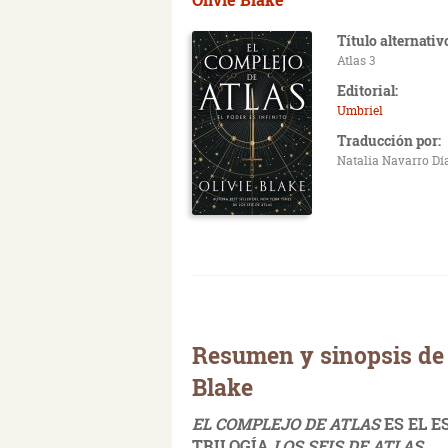
Título alternativ
Atlas 3
Editorial:
Umbriel
Traducción por:
Natalia Navarro Dí
Resumen y sinopsis de 
Blake
EL COMPLEJO DE ATLAS
ES EL E
TRILOGÍA
LOS SEIS DE ATLAS
.