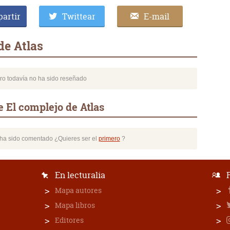
artir
Twittear
E-mail
de Atlas
bro todavía no ha sido reseñado
 El complejo de Atlas
o ha sido comentado ¿Quieres ser el
primero
?
En lecturalia
Mapa autores
Mapa libros
Editores