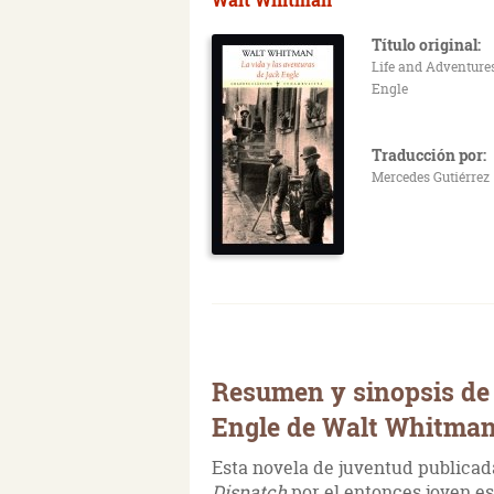
Título original:
Life and Adventure
Engle
Traducción por:
Mercedes Gutiérrez
Resumen y sinopsis de 
Engle de Walt Whitma
Esta novela de juventud publica
Dispatch
por el entonces joven e