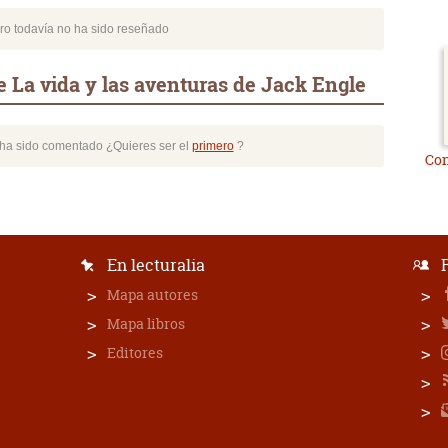
bro todavía no ha sido reseñado
 La vida y las aventuras de Jack Engle
o ha sido comentado ¿Quieres ser el
primero
?
Co
En lecturalia
Mapa autores
Mapa libros
Editores