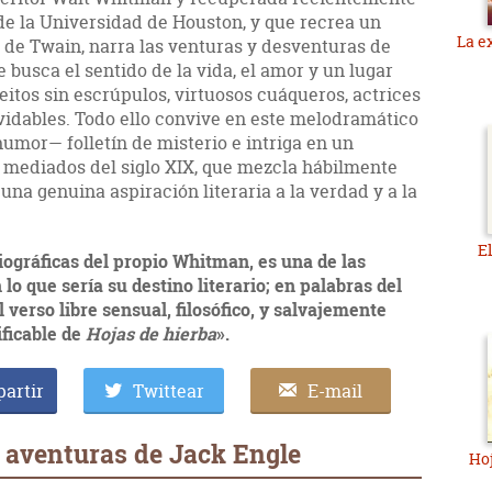
de la Universidad de Houston, y que recrea un
La e
 de Twain, narra las venturas y desventuras de
 busca el sentido de la vida, el amor y un lugar
eitos sin escrúpulos, virtuosos cuáqueros, actrices
idables. Todo ello convive en este melodramático
umor— folletín de misterio e intriga en un
 mediados del siglo XIX, que mezcla hábilmente
una genuina aspiración literaria a la verdad y a la
E
iográficas del propio Whitman, es una de las
lo que sería su destino literario; en palabras del
l verso libre sensual, filosófico, y salvajemente
ificable de
Hojas de hierba
».
artir
Twittear
E-mail
s aventuras de Jack Engle
Hoj