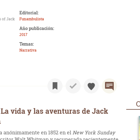
Editorial:
s of Jack
Funambulista
Año publicación:
2017
Temas:
Narrativa
O
La vida y las aventuras de Jack
n
da anónimamente en 1852 en el
New York Sunday
scritor Walt Whitman y recuperada recientemente