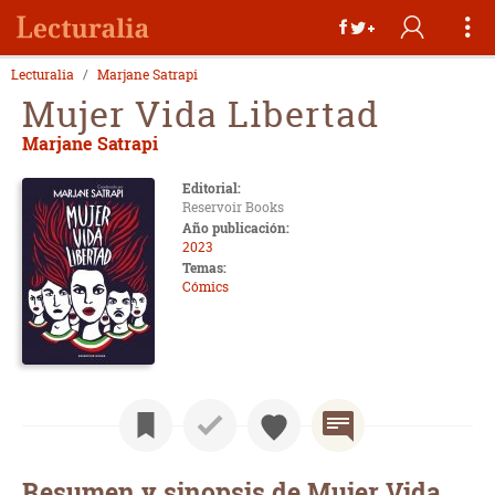
Lecturalia
Marjane Satrapi
Mujer Vida Libertad
Marjane Satrapi
Editorial:
Reservoir Books
Año publicación:
2023
Temas:
Cómics
Resumen y sinopsis de Mujer Vida