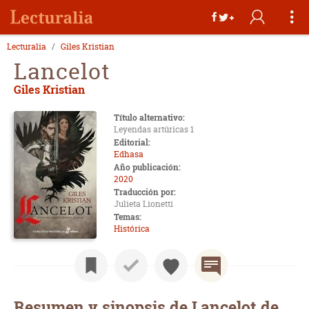
Lecturalia
Giles Kristian
Lancelot
Giles Kristian
Título alternativo:
Leyendas artúricas 1
Editorial:
Edhasa
Año publicación:
2020
Traducción por:
Julieta Lionetti
Temas:
Histórica
Resumen y sinopsis de Lancelot de