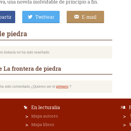
a, una novela inolvidable de principio a fin.
artir
Twittear
E-mail
de piedra
bro todavía no ha sido reseñado
 La frontera de piedra
o ha sido comentado ¿Quieres ser el
primero
?
En lecturalia
Mapa autores
Mapa libros