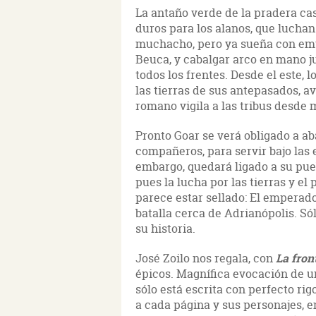
La antaño verde de la pradera cas
duros para los alanos, que luchan
muchacho, pero ya sueña con emul
Beuca, y cabalgar arco en mano ju
todos los frentes. Desde el este,
las tierras de sus antepasados, a
romano vigila a las tribus desde m
Pronto Goar se verá obligado a ab
compañeros, para servir bajo las 
embargo, quedará ligado a su pueb
pues la lucha por las tierras y el
parece estar sellado: El emperad
batalla cerca de Adrianópolis. Só
su historia.
José Zoilo nos regala, con
La fron
épicos. Magnífica evocación de u
sólo está escrita con perfecto rigo
a cada página y sus personajes,