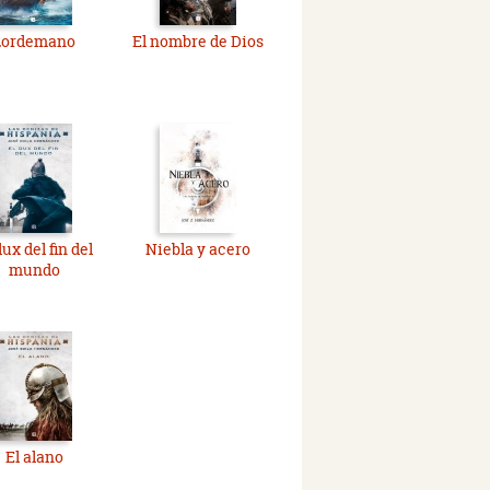
Lordemano
El nombre de Dios
dux del fin del
Niebla y acero
mundo
El alano