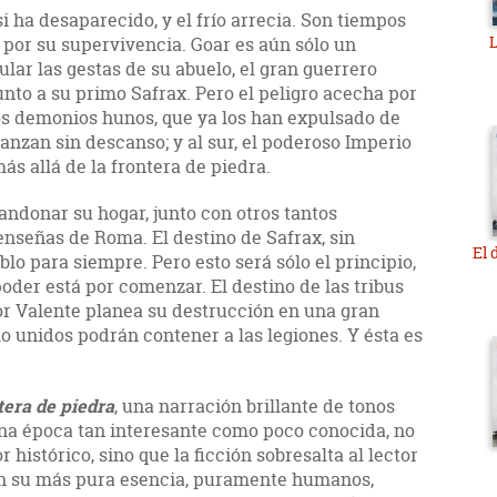
i ha desaparecido, y el frío arrecia. Son tiempos
 por su supervivencia. Goar es aún sólo un
ar las gestas de su abuelo, el gran guerrero
nto a su primo Safrax. Pero el peligro acecha por
 los demonios hunos, que ya los han expulsado de
vanzan sin descanso; y al sur, el poderoso Imperio
ás allá de la frontera de piedra.
andonar su hogar, junto con otros tantos
enseñas de Roma. El destino de Safrax, sin
El 
lo para siempre. Pero esto será sólo el principio,
 poder está por comenzar. El destino de las tribus
or Valente planea su destrucción en una gran
lo unidos podrán contener a las legiones. Y ésta es
tera de piedra
, una narración brillante de tonos
na época tan interesante como poco conocida, no
r histórico, sino que la ficción sobresalta al lector
 en su más pura esencia, puramente humanos,