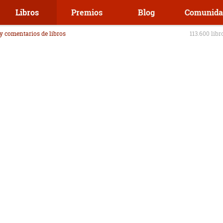
Libros
Premios
Blog
Comunida
 y comentarios de libros
113.600 libr