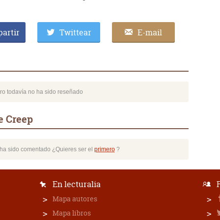
artir
Twittear
E-mail
bro todavía no ha sido reseñado
e Creep
o ha sido comentado ¿Quieres ser el
primero
?
En lecturalia
Mapa autores
Mapa libros