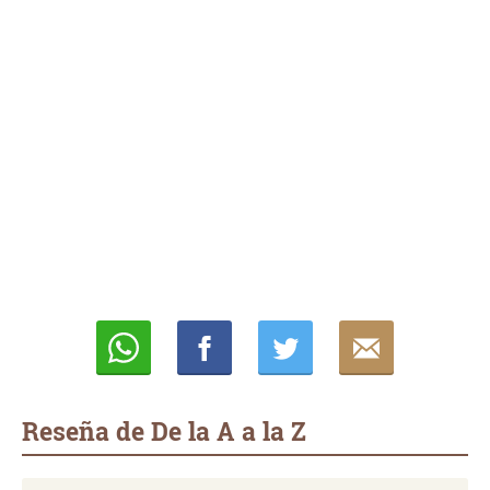
Whatsapp
Compartir
Twittear
E-
mail
Reseña de De la A a la Z