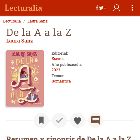
Lecturalia
Laura Sanz
De la A a la Z
Laura Sanz
Editorial:
Esencia
Año publicación:
2023
Temas:
Romántica
Resumen y sinopsis de De la A a la Z