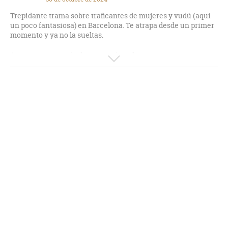
Trepidante trama sobre traficantes de mujeres y vudú (aquí
un poco fantasiosa) en Barcelona. Te atrapa desde un primer
momento y ya no la sueltas.
Aparecen una serie de personajes y lugares comunes que
volverán a aparecer en su siguiente libro: "El Tigre y la
Duquesa", sobre ladrones de joyas serbios que también se
desarrolla en Barcelona y que no es en realidad continuación
de la que nos ocupa.
Aunque aparece en el listado de libros de Jordi Solé como de
2023 se publicó realmente en 2015, por lo que es anterior,
como ya he dicho antes, a "El Tigre y la Duquesa".