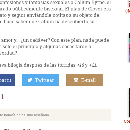
nfesiones y fantasías sexuales a Callum Byrne, el
arado públicamente bisexual. El plan de Clover era
Cl
o y seguir enviándole notitas a su objeto de
le hace saber que Callum ha descubierto su
l amor y... ¿un cadáver? Con este plan, nada puede
s solo el principio y algunas cosas tarde o
¿verdad?
eva bilogía después de las tórridas
+18
y
+21
.
artir
Twittear
E-mail
 1
bro todavía no ha sido reseñado
Co