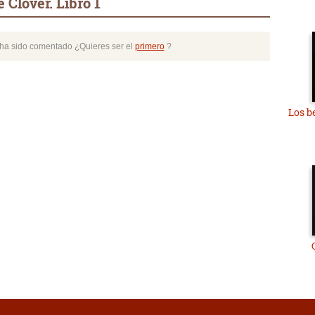
 Clover. Libro 1
o ha sido comentado ¿Quieres ser el
primero
?
Los b