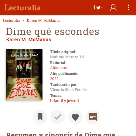
Lecturalia
Karen M. McManus
Dime qué escondes
Karen M. McManus
Título original:
Nothing More to Tell
Editorial:
Alfaguara
Año publicación:
2022
Traducción por:
Victoria Simó Perales
Temas:
Infantil y juvenil
Resumen y sinopsis de Dime qué