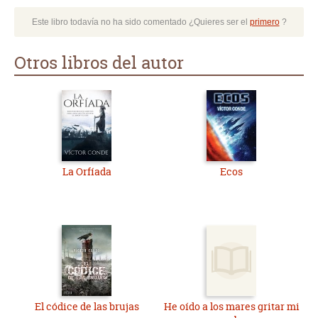
Este libro todavía no ha sido comentado ¿Quieres ser el
primero
?
Otros libros del autor
La Orfíada
Ecos
El códice de las brujas
He oído a los mares gritar mi