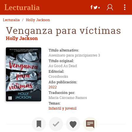
Lecturalia
Holly Jackson
Venganza para víctimas
Holly Jackson
Título alternativo:
Asesinato para principiantes 3
Título original:
As Good As Dead
Editorial:
Crossbooks
Año publicación:
2022
Traducción por:
María Cárcamo Ramos
Temas:
Infantil y juvenil