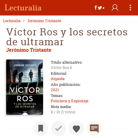
Lecturalia
Jerónimo Tristante
Víctor Ros y los secretos
de ultramar
Jerónimo Tristante
Título alternativo:
Víctor Ros 6
Editorial:
Algaida
Año publicación:
2021
Temas:
Policíaca y Espionaje
Nota media:
8 / 10 (1 votos)