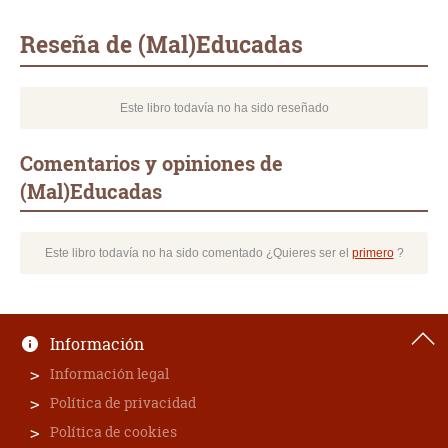
Whatsapp
Compartir
Twittear
E-
mail
Reseña de (Mal)Educadas
Este libro todavía no ha sido reseñado
Comentarios y opiniones de
(Mal)Educadas
Este libro todavía no ha sido comentado ¿Quieres ser el
primero
?
Información
Información legal
Política de privacidad
Política de cookies