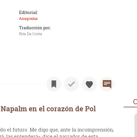
Editorial:
Anagrama
Traducción por:
Rita Da Costa
O
Napalm en el corazón de Pol
o el futuro. Me digo que, ante la incomprensión,
á, las entenderá», dice el narrador de esta