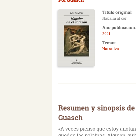
Título original:
Napalm al cor
Año publicación:
2021
Temas:
Narrativa
Resumen y sinopsis de 
Guasch
«A veces pienso que estoy anotand
queden las palabras. Alguien, quiz