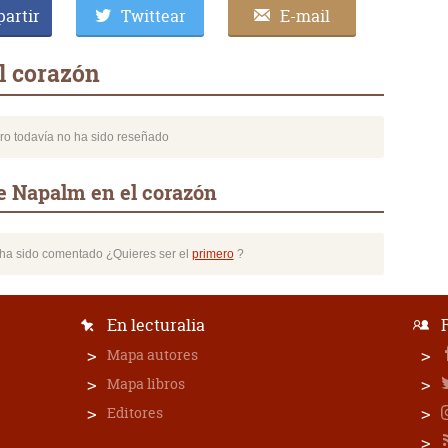
artir
Twittear
E-mail
l corazón
bro todavía no ha sido reseñado
e Napalm en el corazón
o ha sido comentado ¿Quieres ser el
primero
?
En lecturalia
Mapa autores
Mapa libros
Editores