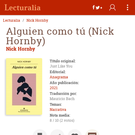
Lecturalia
Nick Hornby
Alguien como tú (Nick
Hornby)
Nick Hornby
Título original:
Just Like You
Editorial:
Anagrama
Año publicación:
2021
Traducción por:
Mauricio Bach
Temas:
Narrativa
Nota media:
8 / 10 (2 votos)