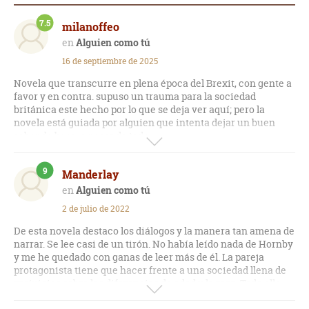
7.5
milanoffeo
Alguien como tú
16 de septiembre de 2025
Novela que transcurre en plena época del Brexit, con gente a
favor y en contra. supuso un trauma para la sociedad
británica este hecho por lo que se deja ver aquí; pero la
novela está guiada por alguien que intenta dejar un buen
sabor de boca, a pesar de todo.
Está amenizada con un diálogo de ahora mismo, y
9
Manderlay
protagonizada por dos personas que les une la diferencia de
edad, casi 20 años. Creo que esto más que separarles les une.
Alguien como tú
2 de julio de 2022
Humor inglés como no, que se desliza a ráfagas con alguna
que otra nota de pasable enfurruñamiento en tre los
De esta novela destaco los diálogos y la manera tan amena de
protagonistas, salpicada de atenazantes chispas de ingenio
narrar. Se lee casi de un tirón. No había leído nada de Hornby
por un par de niños, que probablemente ponen la nota más
y me he quedado con ganas de leer más de él. La pareja
cómica a la historia.
protagonista tiene que hacer frente a una sociedad llena de
prejuicios sobre las diferencias de edad y la raza. Todo ello,
( Por cierto, no se si a ustedes les pasa lo que a mi, en querer
con la votación del Brexit como fondo. En fin, una novela
entrar a opinar; pues si no lo hago frecuentemente me hace