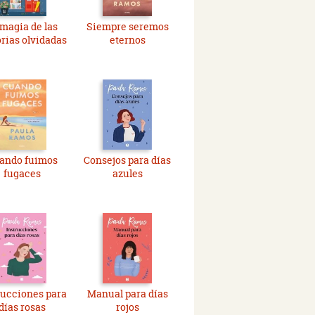
 magia de las
Siempre seremos
orias olvidadas
eternos
ando fuimos
Consejos para días
fugaces
azules
rucciones para
Manual para días
días rosas
rojos