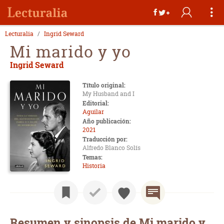
Lecturalia
Ingrid Seward
Mi marido y yo
Ingrid Seward
Título original:
My Husband and I
Editorial:
Aguilar
Año publicación:
2021
Traducción por:
Alfredo Blanco Solís
Temas:
Historia
Resumen y sinopsis de Mi marido y