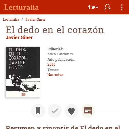
Lecturalia
Javier Giner
El dedo en el corazón
Javier Giner
Editorial:
Ático Ediciones
Año publicación:
2006
Temas:
Narrativa
Resumen y sinopsis de El dedo en el