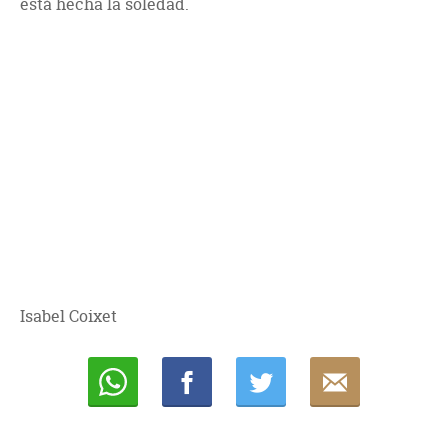
está hecha la soledad.
Isabel Coixet
Whatsapp
Compartir
Twittear
E-
mail